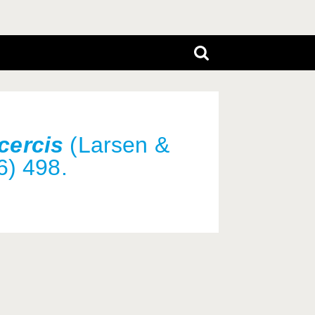
cercis
(Larsen &
6) 498.