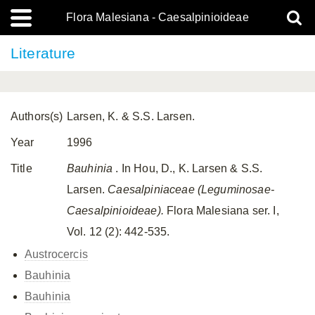
Flora Malesiana - Caesalpinioideae
Literature
Authors(s)
Larsen, K. & S.S. Larsen.
Year
1996
Title
Bauhinia
. In Hou, D., K. Larsen & S.S.
Larsen.
Caesalpiniaceae (Leguminosae-
Caesalpinioideae).
Flora Malesiana ser. I,
Vol. 12 (2): 442-535.
Austrocercis
Bauhinia
Bauhinia