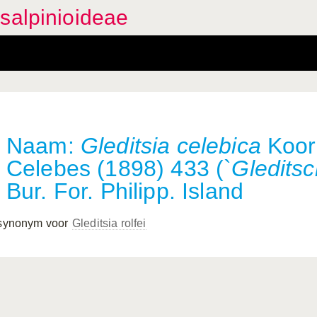
salpinioideae
Naam:
Gleditsia celebica
Koord
Celebes (1898) 433 (`
Gleditsc
Bur. For. Philipp. Island
 synonym voor
Gleditsia rolfei