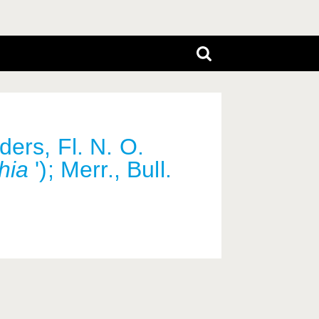
ers, Fl. N. O.
hia
'); Merr., Bull.