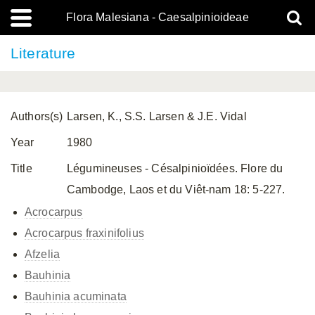
Flora Malesiana - Caesalpinioideae
Literature
Authors(s)
Larsen, K., S.S. Larsen & J.E. Vidal
Year
1980
Title
Légumineuses - Césalpinioïdées. Flore du
Cambodge, Laos et du Viêt-nam 18: 5-227.
Acrocarpus
Acrocarpus fraxinifolius
Afzelia
Bauhinia
Bauhinia acuminata